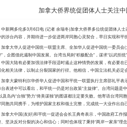
加拿大侨界统促团体人士关注中
新网多伦多3月6日电 (记者 余瑞冬)
加拿大
侨界多位统促团体人士
中的涉台内容，并期待进一步促进两岸同胞心灵契合，早日实现和平
加拿大
华人促进中国统一联盟主席、全加华人促进中国统一委员会(
牌”，企图借此遏制中国发展。台湾当局则“积极配合”，谋求“以武拒统
，中国大陆有必要加强法律手段适时遏止这种情势的发展，有必要在已
强化相关法律，以制止分裂国家的行径。他相信，中国立法机关必定
加拿大
蒙特利尔华侨华人促进中国和平统一联盟执行主席邵礼平表
涉台表述中可以看出，和平统一仍是对台政策“主旋律”。台湾问题是
”以及岛内“台独”势力“倚美谋独”的图谋都注定要失败。他寄语台湾
岸同胞共同携手，为维护国家主权和领土完整，完成统一大业作出自
加拿大
中国(友好)和平统一促进会会长王典奇表示，中国政府工作
整、坚决反对分裂的决心和信心；同时也体现了秉持“两岸一家亲”理