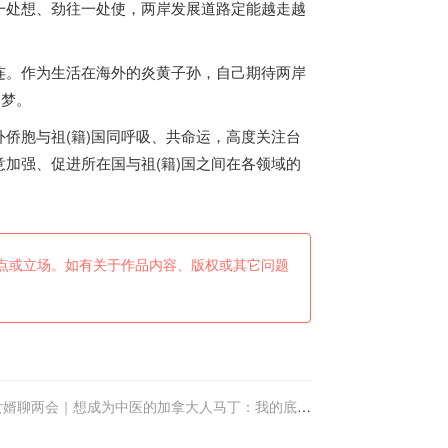
一处想、劲往一处使，两岸发展道路定能越走越
连。作为生活在海外的炎黄子孙，自己期待两岸
国梦。
胞与祖(籍)国同呼吸、共命运，高度关注台
加强、促进所在国与祖(籍)国之间在各领域的
点或立场。如有关于作品内容、版权或其它问题
女婿聊两会｜想成为中医的加拿大人马丁：我的底气
更足了