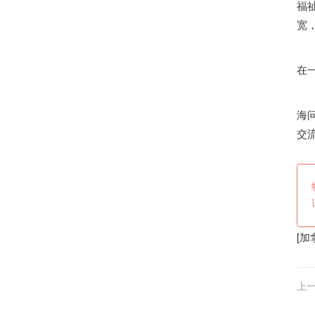
福
宽
在
多
海
交流
[
加
上一