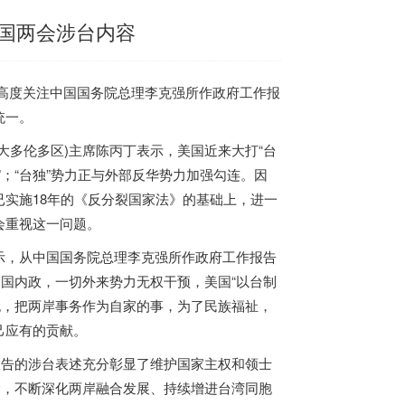
国两会涉台内容
高度关注中国国务院总理李克强所作政府工作报
统一。
大多伦多区)主席陈丙丁表示，美国近来大打“台
”；“台独”势力正与外部反华势力加强勾连。因
实施18年的《反分裂国家法》的基础上，进一
会重视这一问题。
示，从中国国务院总理李克强所作政府工作报告
中国内政，一切外来势力无权干预，美国“以台制
同胞，把两岸事务作为自家的事，为了民族福祉，
己应有的贡献。
报告的涉台表述充分彰显了维护国家主权和领士
念，不断深化两岸融合发展、持续增进台湾同胞