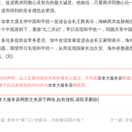
祉、促进两岸同胞心灵契合的最大诚意。他相信，只要两岸同胞心往
，进而得到的安全感也会更强。
加拿大
渥太华中国和平统一促进会会长王辉表示，海峡两岸血脉相
一个中国原则下，遵循“九二共识”，早日实现和平统一，同圆共享中
伦多促统会常务委员、加中友谊发展促进会会长王家明表示，海外侨
问题，期望早日实现和平统一，从而实现国家长治久安。海外侨胞愿意
。(完)
特别声明：以上文章内容仅代表作者本人观点，不代表
加拿大服务器
网观
请于作品发表后的30日内与
加拿大服务器
网联系。
拿大服务器
网图文来源于网络,如有侵权,请联系删除]
篇:
加拿大“家门口”的群岛，为何被法国占领？
下一篇:
洋