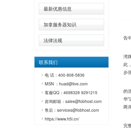
最新优惠信息
加拿服务器知识
中
告
法律法规
湾
联系我们
此
步
电 话：400-808-5836
MSN ：huad@live.com
的
客服QQ：4698328 9291215
华
咨询邮箱：sales@fobhost.com
两
售后：services@fobhost.com
https://www.h5i.cn/
完