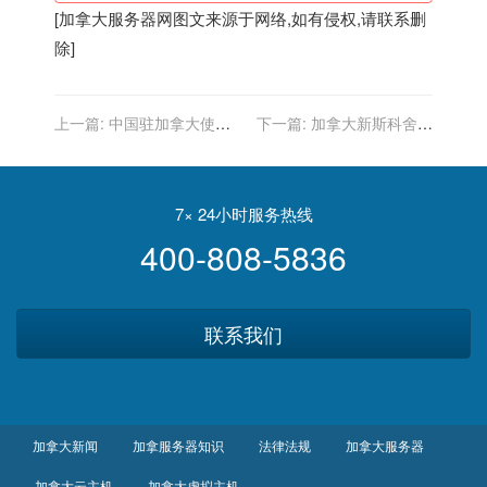
[
加拿大服务器
网图文来源于网络,如有侵权,请联系删
除]
上一篇:
中国驻加拿大使馆
下一篇:
加拿大新斯科舍省
发言人：加方涉台报告是公
大规模枪击事件最终调查报
然挑衅
告认定警方存在失职
7× 24小时服务热线
400-808-5836
联系我们
加拿大新闻
加拿服务器知识
法律法规
加拿大服务器
加拿大云主机
加拿大虚拟主机