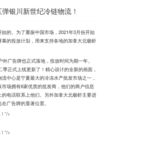
五弹银川新世纪冷链物流！
始的。为了重振中国市场，2021年3月份开始
屏幕的投放计划，用来支持各地的
加拿大
北极虾
户外广告牌也正式落地，投放时间为期一年。
二季正式上线更新了！精心设计的全新的画面，
物流中心是
宁夏最大的冷冻水产批发市场之一，
该市场拥有
6
家优质的批发商，他们的商户信息
上的电话联系上他们。另外
加拿大
北极虾主要进
也在广告牌的显著位置。
”/>
”/>