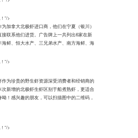
”/>
作为
加拿大
北极虾进口商，他们在
宁夏（银川）
直接联系他们进货。广告牌上一共列出
6家
在新
年海鲜、恒大水产、三兄弟水产、南方海鲜、海
”/>
虾作为珍贵的野生虾资源深受消费者和经销商的
本次新增的北极虾生虾区别于船煮熟虾，更适合
身呦！感兴趣的朋友，可以扫描图中的二维码，
”/>