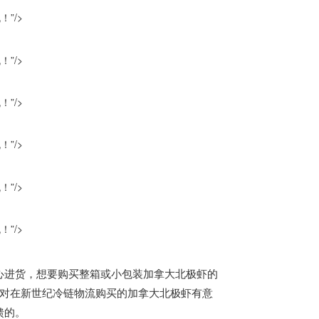
”/>
”/>
”/>
”/>
”/>
”/>
心
进货，想要购买整箱或小包装
加拿大
北极虾的
对在新世纪冷链物流购买的
加拿大
北极虾有意
馈的。