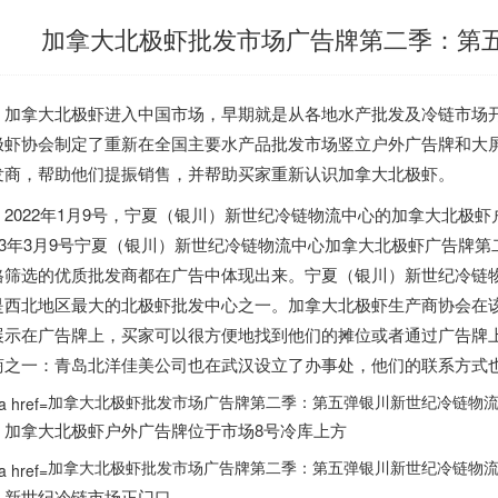
加拿大北极虾批发市场广告牌第二季：第
加拿大
北极虾进入中国市场，早期就是从各地水产批发及冷链市场开
极虾协会制定了重新在全国主要水产品批发市场竖立户外广告牌和大
发商，帮助他们提振销售，并帮助买家重新认识
加拿大
北极虾。
2022年1月9号，
宁夏（银川）新世纪冷链物流中心
的
加拿大
北极虾
023年3月9号宁夏（银川）新世纪冷链物流中心
加拿大
北极虾广告牌第
格筛选的优质批发商都在广告中体现出来。
宁夏（银川）新世纪冷链
是西北地区最大的北极虾批发中心之一。
加拿大
北极虾生产商协会在
展示在广告牌上，买家可以很方便地找到他们的摊位或者通过广告牌
商之一：青岛北洋佳美公司也在武汉设立了办事处，他们的联系方式
加拿大北极虾批发市场广告牌第二季：第五弹银川新世纪冷链物流！
加拿大
北极虾户外广告牌位于市场8号冷库上方
加拿大北极虾批发市场广告牌第二季：第五弹银川新世纪冷链物流！
新世纪冷链市场正门口