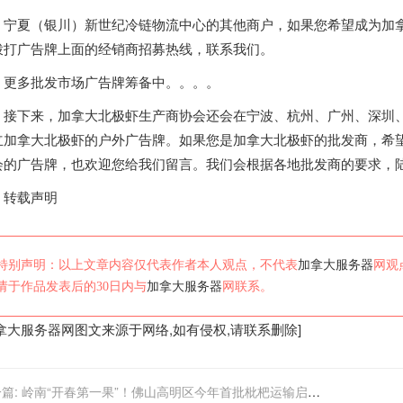
夏（银川）新世纪冷链物流中心的其他商户，如果您希望成为
加
拨打广告牌上面的经销商招募热线，联系我们。
多批发市场广告牌筹备中。。。。
下来，
加拿大
北极虾生产商协会还会在宁波、杭州、广州、深圳
立
加拿大
北极虾的户外广告牌。如果您是
加拿大
北极虾的批发商，希
会的广告牌，也欢迎您给我们留言。我们会根据各地批发商的要求，
载声明
特别声明：以上文章内容仅代表作者本人观点，不代表
加拿大服务器
网观
请于作品发表后的30日内与
加拿大服务器
网联系。
拿大服务器
网图文来源于网络,如有侵权,请联系删除]
篇:
岭南“开春第一果”！佛山高明区今年首批枇杷运输启程