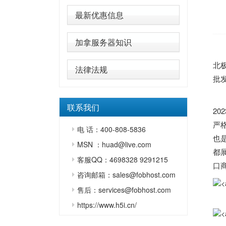
最新优惠信息
加拿服务器知识
北
法律法规
批
联系我们
2
严
电 话：400-808-5836
也
MSN ：huad@live.com
都
客服QQ：4698328 9291215
口
咨询邮箱：sales@fobhost.com
售后：services@fobhost.com
https://www.h5i.cn/