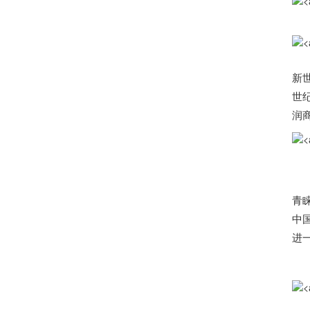
新
世
润
青
中
进