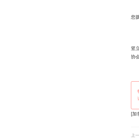
宁
您
更
接
竖
协
转
[
加
上一