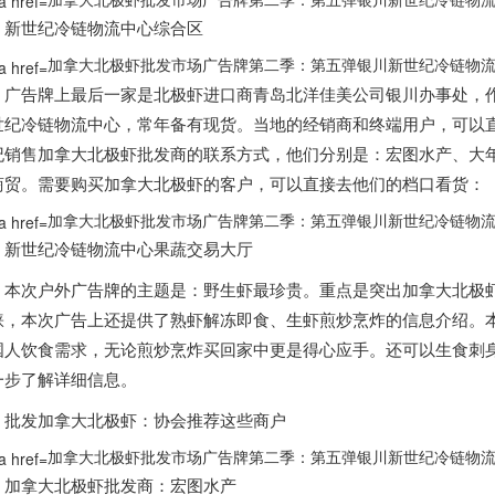
新世纪冷链物流中心综合区
加拿大北极虾批发市场广告牌第二季：第五弹银川新世纪冷链物流！
广告牌上最后一家是北极虾进口商青岛北洋佳美公司银川办事处，
世纪冷链物流中心
，常年备有现货。当地的经销商和终端用户，可以
纪销售
加拿大
北极虾批发商的联系方式，他们分别是：
宏图水产、大
商贸
。需要购买
加拿大
北极虾的客户，可以直接去他们的档口看货：
加拿大北极虾批发市场广告牌第二季：第五弹银川新世纪冷链物流！
新世纪冷链物流中心果蔬交易大厅
本次户外广告牌的主题是：
野生虾最珍贵
。重点是突出
加拿大
北极
睐，本次广告上还提供了
熟虾解冻即食、生虾煎炒烹炸
的信息介绍。
国人饮食需求，无论煎炒烹炸买回家中更是得心应手。还可以生食刺
一步了解详细信息。
批发
加拿大
北极虾：协会推荐这些商户
加拿大北极虾批发市场广告牌第二季：第五弹银川新世纪冷链物流！
加拿大
北极虾批发商：宏图水产