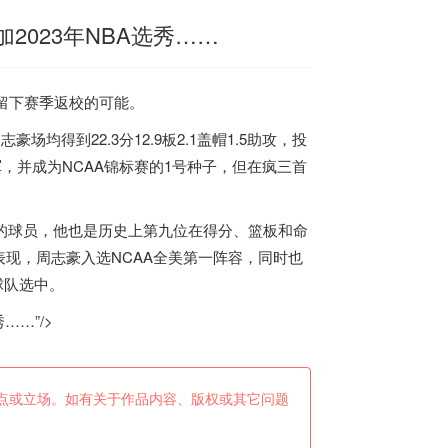
023年NBA选秀……
保留下赛季返校的可能。
均得到22.3分12.9板2.1盖帽1.5助攻，投
军，并成为NCAA锦标赛的1号种子，但在疯三首
助攻的球员，他也是历史上第九位在得分、篮板和命
现，周志豪入选NCAA全美第一阵容，同时也
球队选中。
……”/>
点或立场。如有关于作品内容、版权或其它问题