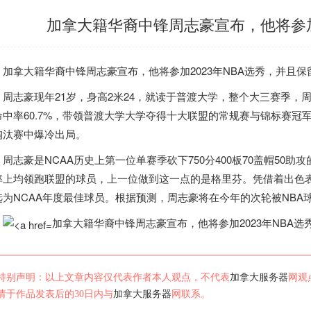
加拿大籍华裔中锋周志豪宣布，他将参加2
加拿大
籍华裔中锋周志豪宣布，他将参加2023年NBA选秀，并且
周志豪现年21岁，身高2米24，就读于普渡大学，整个大三赛季，周志豪场
命中率60.7%，带领普渡大学大学夺得十大联盟的常规赛与锦标赛冠
淘汰赛中爆冷出局。
周志豪是NCAA历史上第一位单赛季砍下750分400板70盖帽50
率上均领跑联盟的球员，上一位做到这一点的是格里芬。凭借着出色表
选为NCAA年度最佳球员。根据预测，周志豪将在今年的次轮被NBA
加拿大籍华裔中锋周志豪宣布，他将参加2023年NBA选秀
特别声明：以上文章内容仅代表作者本人观点，不代表
加拿大服务器
网观
请于作品发表后的30日内与
加拿大服务器
网联系。