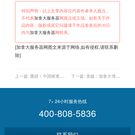
特别声明：以上文章内容仅代表作者本人观点，
不代表
加拿大服务器
网观点或立场。如有关于作
品内容、版权或其它问题请于作品发表后的30日
内与
加拿大服务器
网联系。
[
加拿大服务器
网图文来源于网络,如有侵权,请联系删
除]
上一篇:
重磅！中国驱逐加
下一篇:
美媒：加拿大博主
拿大驻华领事！13号前离
在中国坐月子，西方网友很
开！中加关系或陷入深渊
羡慕
7× 24小时服务热线
400-808-5836
联系我们