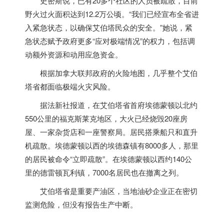
史密斯说，已有20多个社区的人员被疏散，目前
野火过火面积达到12.2万公顷。“我们已经宣布全省进
入紧急状态，以确保艾伯塔民众的安全。”她说，紧
急状态赋予政府更多“应对极端情况”的权力，包括调
动额外资源和动用应急资金。
根据
加拿大
联邦政府的火险地图，几乎整个艾伯
塔省都面临极端火灾风险。
据法新社报道，在艾伯塔省首府埃德蒙顿以北约
550公里的福克斯莱克地区，大火已经烧毁20座房
屋、一家杂货店和一座警察局。居民搭乘船只和直升
机疏散。埃德蒙顿以西的埃德森镇有8000多人，那里
的居民被命令“立即疏散”。在埃德蒙顿以西约140公
里的德雷顿瓦利镇，7000名居民也在撤离之列。
艾伯塔省是重要产油区，当地油砂企业正在密切
监测危险，但没有报告生产中断。