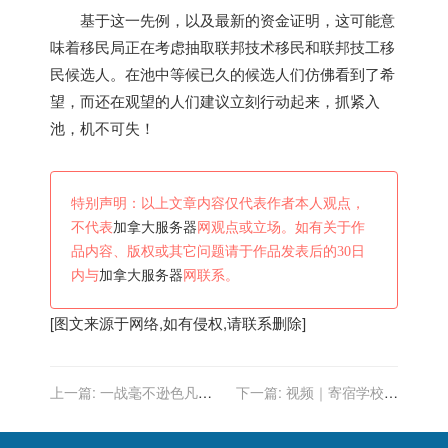
基于这一先例，以及最新的资金证明，这可能意
味着移民局正在考虑抽取联邦技术移民和联邦技工移
民候选人。在池中等候已久的候选人们仿佛看到了希
望，而还在观望的人们建议立刻行动起来，抓紧入
池，机不可失！
特别声明：以上文章内容仅代表作者本人观点，
不代表
加拿大服务器
网观点或立场。如有关于作
品内容、版权或其它问题请于作品发表后的30日
内与
加拿大服务器
网联系。
[图文来源于网络,如有侵权,请联系删除]
上一篇:
一战毫不逊色凡尔
下一篇:
视频｜寄宿学校为
登的战役，德军见识了加拿
何成了加拿大原住民儿童
大军人的战斗力
的“坟场”？