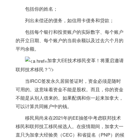
包括你的姓名；
列出未偿还的债务，如信用卡债务和贷款；
包括每个银行和投资账户的实际数字、每个账户
的开立日期、每个账户的当前余额以及过去六个月的
平均余额。
加拿大EE技术移民变革！将重启邀请
联邦技术移民？”/>
当IRCC签发永久居留签证时，资金必须是随时
可用的。这意味着资金不能是股权。而且，你的资金
不能是从别人借来的。如果配偶和你一起来
加拿大
，
可以计算共同账户中的钱。
移民局尚未在2021年的EE抽签中考虑联邦技术
移民和联邦技工移民候选人。
在疫情期间，
加拿大
一
直只为
加拿大
经验类（CEC）和省提名（PNP）的候