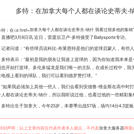
多特：在加拿大每个人都在谈论史蒂夫-
加拿大每个人都在谈论史蒂夫-纳什 我看过很多他的集锦”
吧3月8日讯 近日，雷霆后卫卢-多特接受了Ballysports专访。
者问道：“有些球员说科比-布莱恩特是他们的篮球启蒙人，有些人说
特表示：“最初是我的朋友让我迷上篮球的，因为你知道我本来是
我也开始打篮球。多伦多猛龙是我们唯一的主队，在成长过程中，我
在电视上看到的球队，我们可以看到德罗赞打球。”
如果我必须加上其他一些人，我们会看到安德鲁-维金斯在高中时打
个人都在谈论史蒂夫-纳什，所以我听说过他，也看过他的一些精彩集
特出生于
加拿大
，今年23岁，本赛季出战57场，场均14分4.3篮板
特别声明：以上文章内容仅代表作者本人观点，不代表
加拿大服务器
网观