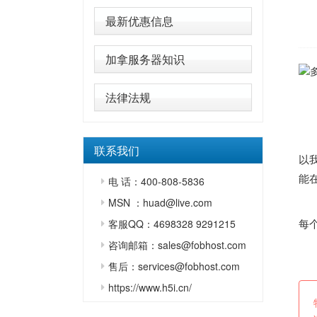
最新优惠信息
加拿服务器知识
直播
法律法规
记
多
联系我们
以
能
电 话：400-808-5836
MSN ：huad@live.com
“
每
客服QQ：4698328 9291215
咨询邮箱：sales@fobhost.com
多
售后：services@fobhost.com
https://www.h5i.cn/