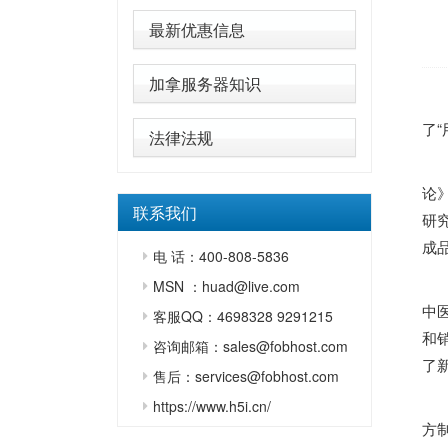
最新优惠信息
加拿服务器知识
了
法律法规
清
论
联系我们
研
成
电 话：400-808-5836
MSN ：huad@live.com
中
客服QQ：4698328 9291215
和
咨询邮箱：sales@fobhost.com
了
售后：services@fobhost.com
2
https://www.h5i.cn/
方