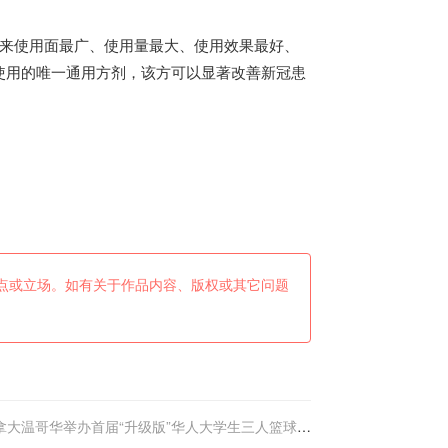
年来使用面最广、使用量最大、使用效果最好、
使用的唯一通用方剂，
该方可以显著改善新冠患
点或立场。如有关于作品内容、版权或其它问题
拿大温哥华举办首届“升级版”华人大学生三人篮球联
赛