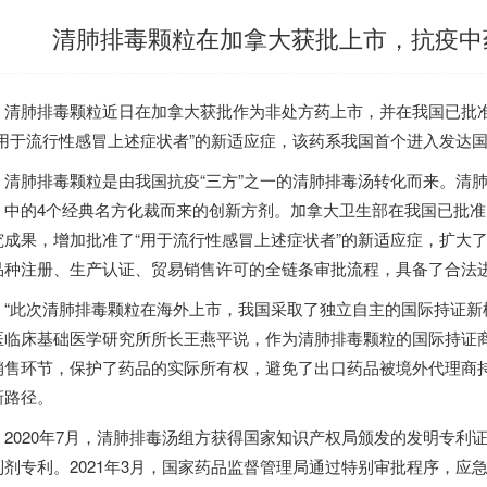
清肺排毒颗粒在加拿大获批上市，抗疫中
清肺排毒颗粒近日在
加拿大
获批作为非处方药上市，并在我国已批
“用于流行性感冒上述症状者”的新适应症，该药系我国首个进入发达
肺排毒颗粒是由我国抗疫“三方”之一的清肺排毒汤转化而来。清肺
》中的4个经典名方化裁而来的创新方剂。
加拿大
卫生部在我国已批准
究成果，增加批准了“用于流行性感冒上述症状者”的新适应症，扩大
品种注册、生产认证、贸易销售许可的全链条审批流程，具备了合法
“此次清肺排毒颗粒在海外上市，
我国采取了独立自主的国际持证新
医临床基础医学研究所所长王燕平说，作为清肺排毒颗粒的国际持证
销售环节，保护了药品的实际所有权，避免了出口药品被境外代理商
新路径。
020年7月，清肺排毒汤组方获得国家知识产权局颁发的发明专利
制剂专利。2021年3月，国家药品监督管理局通过特别审批程序，应