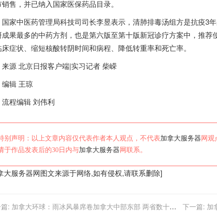
市销售，并已纳入国家医保药品目录。
国家中医药管理局科技司司长李昱表示，
清肺排毒汤组方是抗疫3
研成果最多的中药方剂，也是第六版至第十版新冠诊疗方案中，推荐
临床症状、缩短核酸转阴时间和病程、降低转重率和死亡率。
源 北京日报客户端
|
实习记者 柴嵘
辑 王琼
程编辑 刘伟利
特别声明：以上文章内容仅代表作者本人观点，不代表
加拿大服务器
网观
请于作品发表后的30日内与
加拿大服务器
网联系。
拿大服务器
网图文来源于网络,如有侵权,请联系删除]
篇:
加拿大环球：雨冰风暴席卷加拿大中部东部 两省数十万
下一篇:
加
断电首都轻轨瘫痪