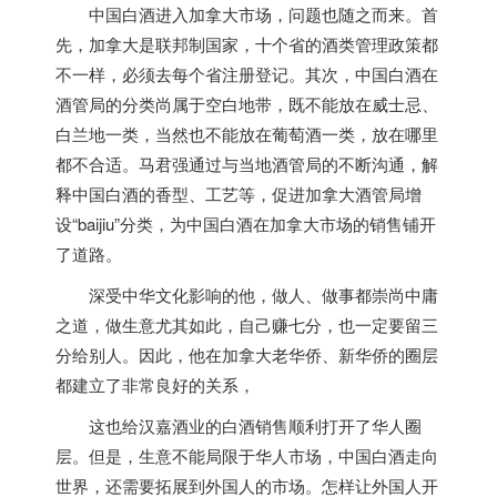
中国白酒进入
加拿大
市场，问题也随之而来。首
先，
加拿大
是联邦制国家，十个省的酒类管理政策都
不一样，必须去每个省注册登记。其次，中国白酒在
酒管局的分类尚属于空白地带，既不能放在威士忌、
白兰地一类，当然也不能放在葡萄酒一类，放在哪里
都不合适。马君强通过与当地酒管局的不断沟通，解
释中国白酒的香型、工艺等，促进
加拿大
酒管局增
设“baijiu”分类，为中国白酒在
加拿大
市场的销售铺开
了道路。
深受中华文化影响的他，做人、做事都崇尚中庸
之道，做生意尤其如此，自己赚七分，也一定要留三
分给别人。因此，他在
加拿大
老华侨、新华侨的圈层
都建立了非常良好的关系，
这也给汉嘉酒业的白酒销售顺利打开了华人圈
层。但是，生意不能局限于华人市场，中国白酒走向
世界，还需要拓展到外国人的市场。怎样让外国人开