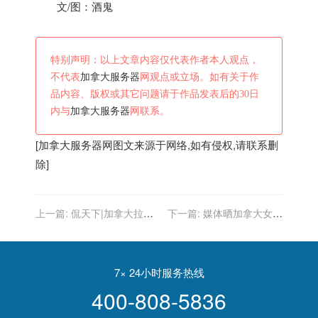
文/图：酒鬼
特别声明：以上文章内容仅代表作者本人观点，
不代表
加拿大服务器
网观点或立场。如有关于作
品内容、版权或其它问题请于作品发表后的30日
内与
加拿大服务器
网联系。
[
加拿大服务器
网图文来源于网络,如有侵权,请联系删
除]
上一篇:
侃天下|加拿大拉美
下一篇:
媒体晒加拿大女国
日韩组建新“四边机制”，日
手托比双手脑后暴扣视频：
韩啥态度？
全世界最好的女扣将！
7× 24小时服务热线
400-808-5836