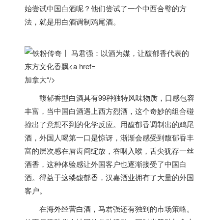
始尝试中国白酒呢？他们尝试了一个中西合璧的方
法，就是用白酒调制鸡尾酒。
加拿大“/>
馥郁香型白酒具有99种独特风味物质，口感包容
丰富，当中国白酒遇上西方烈酒，这个奇妙的组合碰
撞出了意想不到的化学反应。用馥郁香调制出的鸡尾
酒，外国人喝第一口是惊讶，渐渐会感受到馥郁香丰
富的层次感在唇齿间绽放，吞咽入喉，舌尖犹存一丝
酒香，这种体验感让外国客户也逐渐接受了中国白
酒。得益于这缕馥郁香，汉嘉酒业拥有了大量的外国
客户。
在海外经营白酒，马君强还有独到的市场策略。