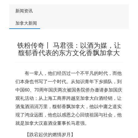
新闻资讯
加拿大新闻
铁粉传奇丨 马君强：以酒为媒，让
馥郁香代表的东方文化香飘加拿大
有一辈人，他们经历过一个不平凡的时代，而他
们本身也书写了一个时代。从知识青年下乡插队，到
中国60、70周年国庆两次被国务院侨办邀请参加国庆
观礼活动；从上海工商界跨越至
加拿大
白酒经销，让
酒鬼酒涓涓万里，馥郁香飘
加拿大
，他以中庸之道实
现了鸿业远图，他也以感恩之心回馈祖国与社会，他
就是
加拿大
汉嘉酒业董事长马君强。
【跌宕起伏的燃情岁月】