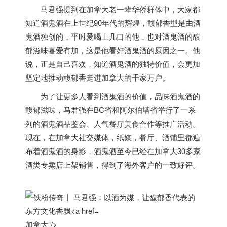
马君强提到在
加拿大
老一辈华侨群体中，大家都
知道酒鬼酒在上世纪90年代的辉煌，馥郁香型是由酒
鬼酒独创的，平时爱喝上几口的他，也对酒鬼酒的馥
郁滋味喜爱有加，这是他看好酒鬼酒的原因之一。他
说，正是自己喜欢，知道酒鬼酒的独特价值，会更加
坚定地推动馥郁香走进
加拿大
的千家万户。
为了让更多人看到酒鬼酒的价值，品味酒鬼酒的
馥郁滋味，马君强在BC省和阿尔伯塔省举行了一系
列的酒鬼酒品鉴会、人气餐厅美食合作等推广活动。
现在，在
加拿大
社交媒体，纸媒，餐厅、酒铺里都遍
布着酒鬼酒的身影，酒鬼酒至今已经在
加拿大
30多家
酒类专卖店上架销售，得到了海外客户的一致好评。
加拿大“/>