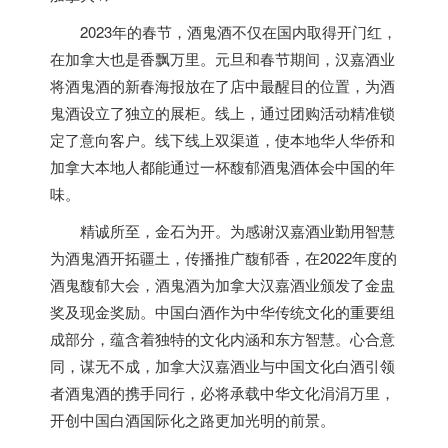
2023年的春节，酒鬼酒不仅在国内取得开门红，
在
加拿大
也是香飘万里。元旦和春节期间，汉嘉酒业
将酒鬼酒的新春海报放在了店中最醒目的位置，为酒
鬼酒设立了独立的展柜。线上，通过团购活动精准锁
定了意向客户。线下线上双渠道，使本地华人华侨和
加拿大
本地人都能通过一杯馥郁酒鬼酒体会中国的年
味。
精诚所至，金石为开。为感谢汉嘉酒业勤用智慧
为酒鬼酒开拓疆土，传播推广馥郁香，在2022年度的
酒鬼馥郁大会，酒鬼酒为
加拿大
汉嘉酒业颁发了金盅
奖及现金奖励。中国白酒作为中华传统文化的重要组
成部分，蕴含着独特的文化内涵和东方智慧。心合意
同，谋无不成，
加拿大
汉嘉酒业与中国文化白酒引领
者酒鬼酒的携手同行，必将承载中华文化涓涓万里，
开创中国白酒国际化之路更加光明的前景。