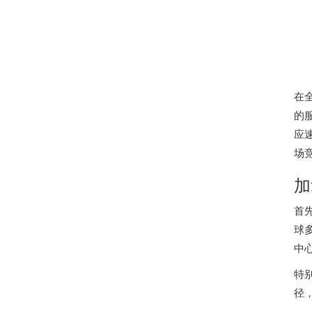
在
的
应
场
加
首
球
中
特
径