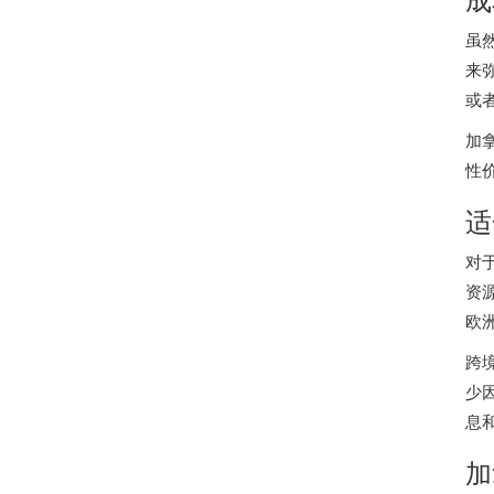
虽
来
或
加
性
适
对
资
欧
跨
少
息
加