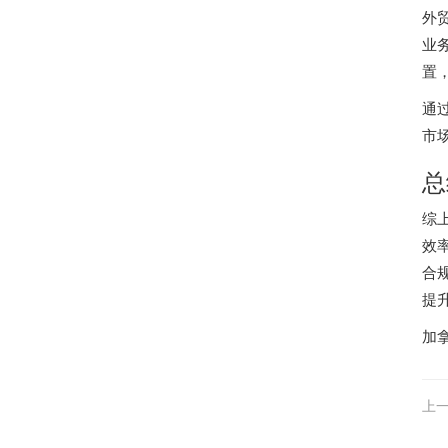
外
业
置
通
市
总
综
效
合
提
加
上一