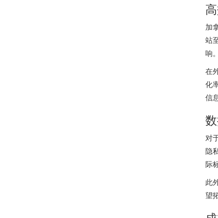
高
加
站
响
在
化
信
数
对
隐
际
此
望
成