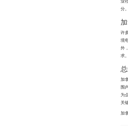
业
分
加
许
境
外
求
总
加
围
为
关
加