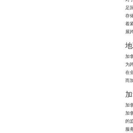
足
存
着
展
地
加
为
在
而
加
加
加
的
服