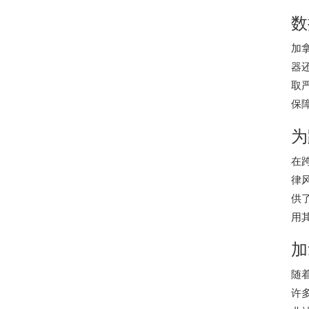
数
加
器
取
保
为
在
律
供
用
加
随
许