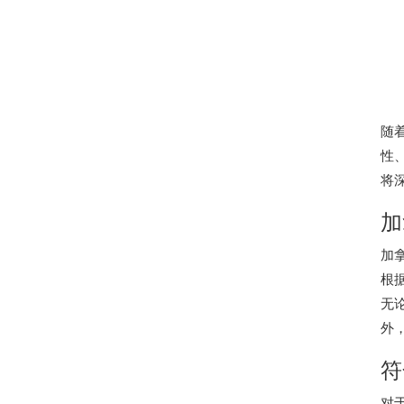
随
性
将
加
加
根
无
外
符
对