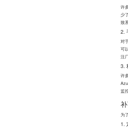
许
少
致
2
对
可
注
3
许
Az
监
补
为
1