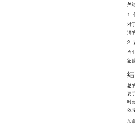
关
1
对
洞
2
当
急
结
总
要
时
效
加