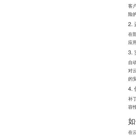
客
险
2
在
应
3
自
对
的
4
补
容
如
在