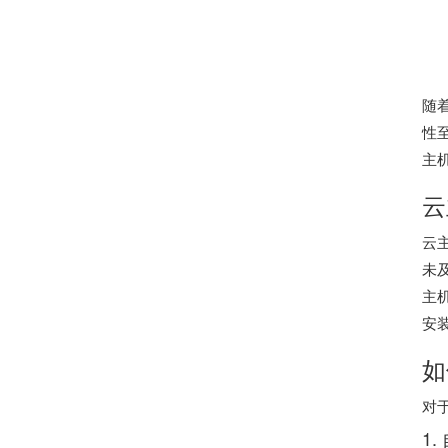
随
性
主
云
云
未
主
安
如
对
1