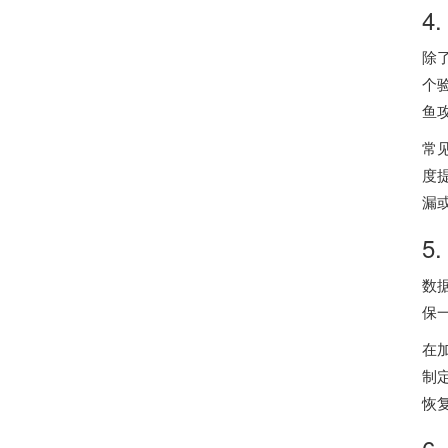
4
除
个
鱼
常
度
漏
5
数
保
在
制
恢