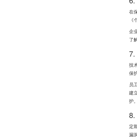
6
在
《
企
了
7
技
保
员
建
护
8
定
漏