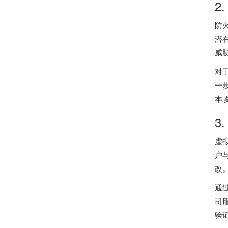
2
防
潜
威
对
一
本
3
虚
户
改
通
司
验