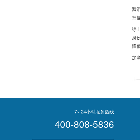
漏
扫
综
身
降
加
上一
7× 24小时服务热线
400-808-5836