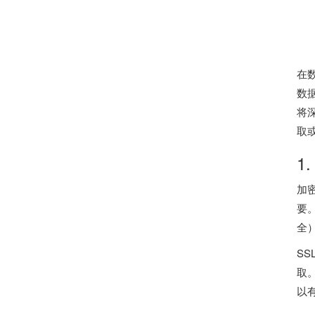
在
数
将
取
1
加
要
全
S
取
以